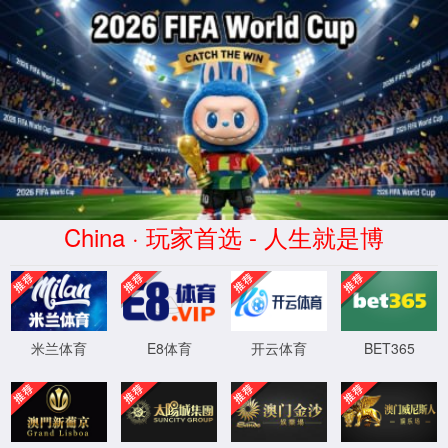
美高美娱
乐(澳门)股
份有限公