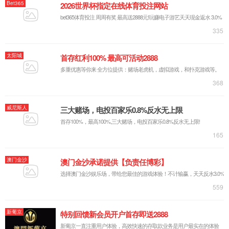
网站首页
关于美高美娱乐澳门
网站
集团简介
发展历程