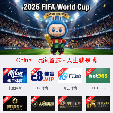
美高美娱
乐(澳门)股
份有限公