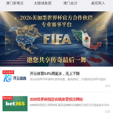
司-官方网
站